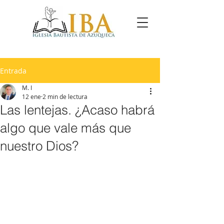
Entrada
M. I
12 ene
2 min de lectura
Las lentejas. ¿Acaso habrá
algo que vale más que
nuestro Dios?