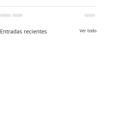
Entradas recientes
Ver todo
¡Cuidate de lo que ves!!
Cómo se justifica