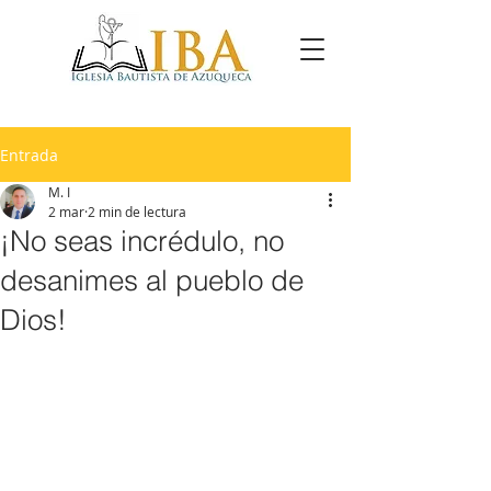
Entrada
M. I
2 mar
2 min de lectura
¡No seas incrédulo, no
desanimes al pueblo de
Dios!