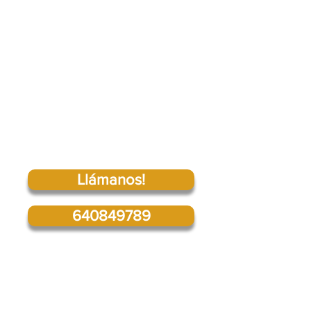
¡Un saludo fraternal en Cristo!
¡Bienvenido a la página Web de
la Iglesia Bautista de Azuqueca.
La meta de nuestra página es
darte una experiencia agradable
mientras aprendas de las
muchas oportunidades que te
espera.
Llámanos!
640849789
“Mirad conque clase de amor nos ha
amado el Padre, para que seamos
llamados hijos de Dios¨
1 Juan 3.1