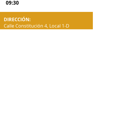
09:30
DIRECCIÓN:
Calle Constitución 4, Local 1-D
19200 Azuqueca de Henares,
GUADALAJARA
TELÉFONO:
+34 640849789
CORREO ELECTRÓNICO:
ibaazuquecadehenares@gmail.co
m