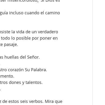
 ser misericordioso
.
 Si Dios es 
u guía incluso cuando el camino 
iste la vida de un verdadero 
 todo lo posible por poner en 
te pasaje.
 huellas del Señor.
.
tro corazón Su Palabra.
omento.
tros dones y talentos.
.
z de estos seis verbos. Mira que 