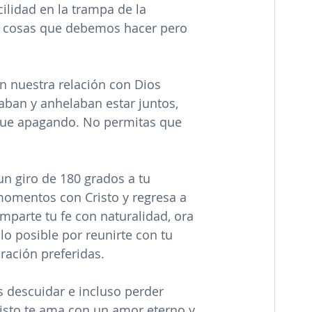
lidad en la trampa de la 
las cosas que debemos hacer pero 
En nuestra relación con Dios 
aban y anhelaban estar juntos, 
 fue apagando. No permitas que 
un giro de 180 grados a tu 
omentos con Cristo y regresa a 
parte tu fe con naturalidad, ora 
lo posible por reunirte con tu 
oración preferidas.
 descuidar e incluso perder 
isto te ama con un amor eterno y 