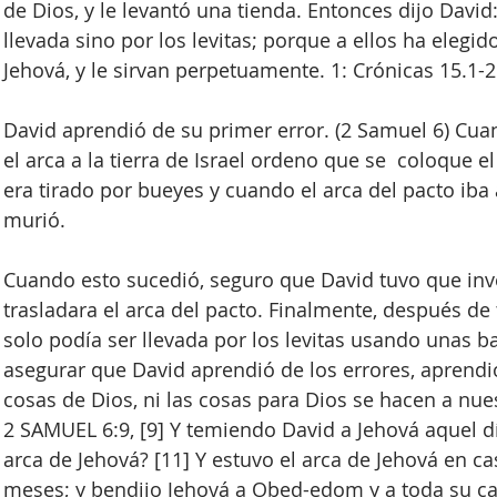
de Dios, y le levantó una tienda. Entonces dijo David
llevada sino por los levitas; porque a ellos ha elegid
Jehová, y le sirvan perpetuamente. 1: Crónicas 15.1-2
David aprendió de su primer error. (2 Samuel 6) Cuan
el arca a la tierra de Israel ordeno que se  coloque 
era tirado por bueyes y cuando el arca del pacto iba
murió.
Cuando esto sucedió, seguro que David tuvo que inv
trasladara el arca del pacto. Finalmente, después de
solo podía ser llevada por los levitas usando unas b
asegurar que David aprendió de los errores, aprendió 
cosas de Dios, ni las cosas para Dios se hacen a nue
2 SAMUEL 6:9, [9] Y temiendo David a Jehová aquel dí
arca de Jehová? [11] Y estuvo el arca de Jehová en 
meses; y bendijo Jehová a Obed-edom y a toda su ca