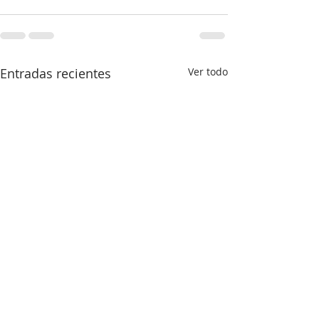
Entradas recientes
Ver todo
¡Cuidate de lo que ves!!
Cómo se justifica