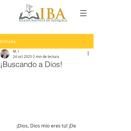
Entrada
M. I
24 oct 2025
2 min de lectura
¡Buscando a Dios!
¡Dios, Dios mío eres tú! ¡De 